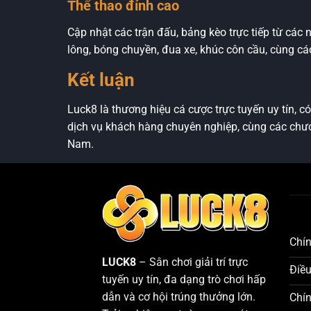
Thể thao đỉnh cao
Cập nhật các trận đấu, bảng kèo trực tiếp từ cá
lông, bóng chuyền, đua xe, khúc côn cầu, cùng các
Kết luận
Luck8 là thương hiệu cá cược trực tuyến uy tín, c
dịch vụ khách hàng chuyên nghiệp, cùng các chươ
Nam.
Chí
LUCK8
– Sân chơi giải trí trực
Điều
tuyến uy tín, đa dạng trò chơi hấp
dẫn và cơ hội trúng thưởng lớn.
Chí