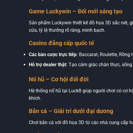
Game Luckywin – Đổi mới sáng tạo
Sản phẩm Luckywin thiết kế đồ họa 3D sắc nét, gia
cửa, tỷ lệ thưởng rõ ràng, minh bạch.
Casino đẳng cấp quốc tế
Các bàn cược trực tiếp
: Baccarat, Roulette, Rồng 
Hỗ trợ dealer thật
: Tạo cảm giác chân thực, sống
Nổ hũ – Cơ hội đổi đời
Hệ thống nổ hũ tại Luck8 giúp người chơi có cơ h
khích.
Bắn cá – Giải trí dưới đại dương
Chơi bắn cá với đồ họa 3D từ các nhà cung cấp hà