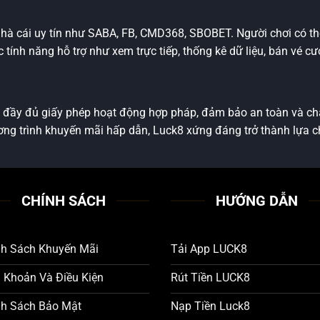
c nhà cái uy tín như SABA, FB, CMD368, SBOBET. Người chơi có t
 tính năng hỗ trợ như xem trực tiếp, thống kê dữ liệu, bán vé cư
ó đầy đủ giấy phép hoạt động hợp pháp, đảm bảo an toàn và chất
ng trình khuyến mãi hấp dẫn, Luck8 xứng đáng trở thành lựa c
CHÍNH SÁCH
HƯỚNG DẪN
nh Sách Khuyến Mãi
Tải App LUCK8
 Khoản Và Điều Kiện
Rút Tiền LUCK8
nh Sách Bảo Mật
Nạp Tiền Luck8