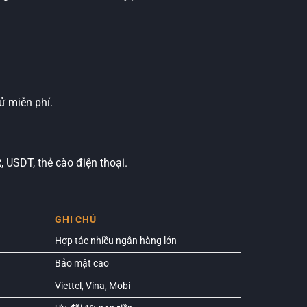
hử miễn phí.
 USDT, thẻ cào điện thoại.
GHI CHÚ
Hợp tác nhiều ngân hàng lớn
Bảo mật cao
Viettel, Vina, Mobi