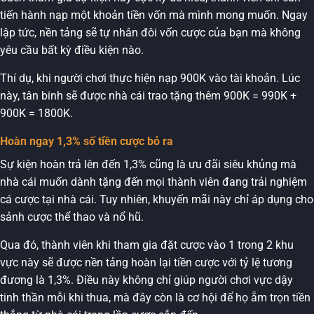
tiến hành nạp một khoản tiền vốn mà mình mong muốn. Ngay
lập tức, nền tảng sẽ tự nhân đôi vốn cược của bạn mà không
yêu cầu bất kỳ điều kiện nào.
Thí dụ, khi người chơi thực hiện nạp 900K vào tài khoản. Lúc
này, tân binh sẽ được nhà cái trao tặng thêm 900K = 990K +
900K = 1800K.
Hoàn ngay 1,3% số tiền cược bỏ ra
Sự kiện hoàn trả lên đến 1,3% cũng là ưu đãi siêu khủng mà
nhà cái muốn dành tặng đến mọi thành viên đang trải nghiệm
cá cược tại nhà cái. Tuy nhiên, khuyến mãi này chỉ áp dụng cho
sảnh cược thể thao và nổ hũ.
Qua đó, thành viên khi tham gia đặt cược vào 1 trong 2 khu
vực này sẽ được nền tảng hoàn lại tiền cược với tỷ lệ tương
đương là 1,3%. Điều này không chỉ giúp người chơi vực dậy
tinh thần mỗi khi thua, mà đây còn là cơ hội để họ ẵm trọn tiền