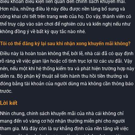
điều khoản điều kiện liên quan đến chính sách khuyến mãi.
Hơn nữa, những điều lệ này đều được nền tảng bổ sung và
công khai chi tiết trên trang web của họ. Do vậy, thành viên có
thể truy cập vào sân chơi để nghiên cứu và kiến nghị nếu như
không đồng ý về bất kỳ quy tắc nào nhé.
Tôi có thể đăng ký lại sau khi nhận xong khuyến mãi không?
Điều này là hoàn toàn không thể, bởi lẽ, nhà cái đã có quy định
rõ ràng về việc gian lận hoặc cố tình trục lợi từ các ưu đãi. Vậy
nên, nếu một khi hệ thống kiểm tra và phát hiện trường hợp này
diễn ra. Bộ phận kỹ thuật sẽ tiến hành thu hồi tiền thưởng và
đóng bằng tài khoản của người dùng mà không cần thông báo
trước.
Lời kết
Nhìn chung, chính sách khuyến mãi của nhà cái không chỉ
mang đến vô vàng cơ hội nhận thưởng miễn phí cho người
tham gia. Mà đây còn là sự khẳng định của nền tảng về việc