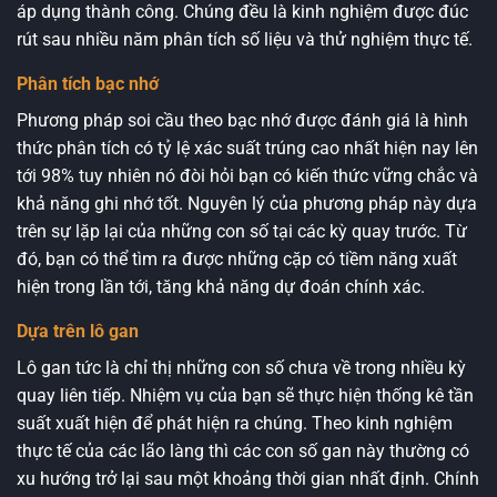
áp dụng thành công. Chúng đều là kinh nghiệm được đúc
rút sau nhiều năm phân tích số liệu và thử nghiệm thực tế.
Phân tích bạc nhớ
Phương pháp soi cầu theo bạc nhớ được đánh giá là hình
thức phân tích có tỷ lệ xác suất trúng cao nhất hiện nay lên
tới 98% tuy nhiên nó đòi hỏi bạn có kiến thức vững chắc và
khả năng ghi nhớ tốt. Nguyên lý của phương pháp này dựa
trên sự lặp lại của những con số tại các kỳ quay trước. Từ
đó, bạn có thể tìm ra được những cặp có tiềm năng xuất
hiện trong lần tới, tăng khả năng dự đoán chính xác.
Dựa trên lô gan
Lô gan tức là chỉ thị những con số chưa về trong nhiều kỳ
quay liên tiếp. Nhiệm vụ của bạn sẽ thực hiện thống kê tần
suất xuất hiện để phát hiện ra chúng. Theo kinh nghiệm
thực tế của các lão làng thì các con số gan này thường có
xu hướng trở lại sau một khoảng thời gian nhất định. Chính