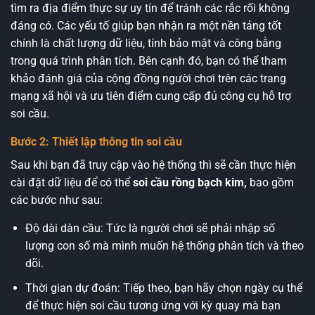
tìm ra địa điểm thực sự uy tín để tránh các rắc rối không
đáng có. Các yếu tố giúp bạn nhận ra một nền tảng tốt
chính là chất lượng dữ liệu, tính bảo mật và công bằng
trong quá trình phân tích. Bên cạnh đó, bạn có thể tham
khảo đánh giá của cộng đồng người chơi trên các trang
mạng xã hội và ưu tiên điểm cung cấp đủ công cụ hỗ trợ
soi cầu.
Bước 2: Thiết lập thông tin soi cầu
Sau khi bạn đã truy cập vào hệ thống thì sẽ cần thực hiện
cài đặt dữ liệu để có thể
soi cầu rồng bạch kim,
bao gồm
các bước như sau:
Độ dài dàn cầu: Tức là người chơi sẽ phải nhập số
lượng con số mà mình muốn hệ thống phân tích và theo
dõi.
Thời gian dự đoán: Tiếp theo, bạn hãy chọn ngày cụ thể
để thực hiện soi cầu tương ứng với kỳ quay mà bạn