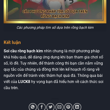
Các phương pháp tìm số dựa trên rồng bạch kim
Kết luận
Soi cầu rồng bạch kim
nhìn chung là một phương pháp
khá hiệu quả, dễ dàng ứng dụng khi bạn tham gia chơi xổ
số, lô đề. Tuy nhiên, để thành công thì bạn cần nắm vững
quy tắc của chúng và đồng thời lên kế hoạch rõ ràng về
nguồn vốn để tránh việc thâm hụt quá đà. Thông qua bài
viết của
LUCK8
hy vọng bạn đã hiểu hơn về cách thức soi
cầu trên.