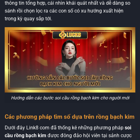
thông tin tổng hợp, cái nhìn khái quát nhất và dễ dàng so
sánh rồi chọn lọc ra các con số có xu hướng xuất hiện
trong kỳ quay sắp tới.
Hướng dẫn các bước soi cầu rồng bạch kim cho người mới
Các phương pháp tìm số dựa trên rồng bạch kim
Dưới đây Link8 com đã thống kê những phương pháp
soi
cầu rồng bạch kim
được đông đảo hội viên tại sảnh cược